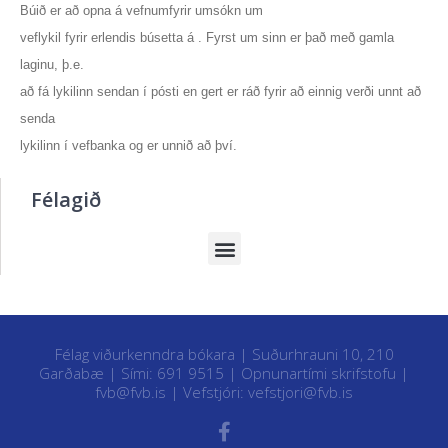
Búið er að opna á vefnumfyrir umsókn um
veflykil fyrir erlendis búsetta á . Fyrst um sinn er það með gamla
laginu, þ.e.
að fá lykilinn sendan í pósti en gert er ráð fyrir að einnig verði unnt að
senda
lykilinn í vefbanka og er unnið að því.
Félagið
Félag viðurkenndra bókara | Suðurhrauni 10, 210
Garðabæ | Sími: 691 9515 |
Opnunartími skrifstofu
|
fvb@fvb.is
| Vefstjóri:
vefstjori@fvb.is