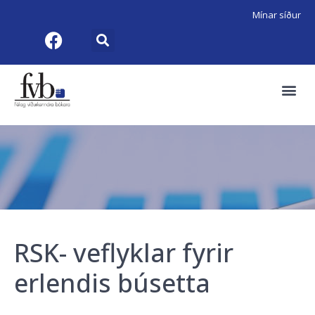
Mínar síður
RSK- veflyklar fyrir
erlendis búsetta