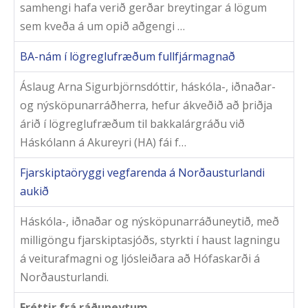
samhengi hafa verið gerðar breytingar á lögum
sem kveða á um opið aðgengi …
BA-nám í lögreglufræðum fullfjármagnað​
Áslaug Arna Sigurbjörnsdóttir, háskóla-, iðnaðar-
og nýsköpunarráðherra, hefur ákveðið að þriðja
árið í lögreglufræðum til bakkalárgráðu við
Háskólann á Akureyri (HA) fái f…
Fjarskiptaöryggi vegfarenda á Norðausturlandi
aukið
Háskóla-, iðnaðar og nýsköpunarráðuneytið, með
milligöngu fjarskiptasjóðs, styrkti í haust lagningu
á veiturafmagni og ljósleiðara að Hófaskarði á
Norðausturlandi.
Fréttir frá ráðuneytum