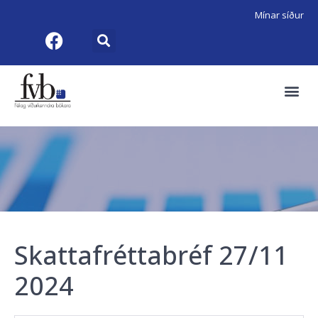
Mínar síður
Skattafréttabréf 27/11
2024