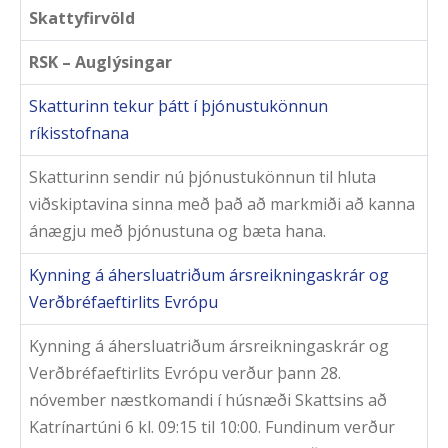
Skattyfirvöld
RSK – Auglýsingar
Skatturinn tekur þátt í þjónustukönnun
ríkisstofnana
Skatturinn sendir nú þjónustukönnun til hluta
viðskiptavina sinna með það að markmiði að kanna
ánægju með þjónustuna og bæta hana.
Kynning á áhersluatriðum ársreikningaskrár og
Verðbréfaeftirlits Evrópu
Kynning á áhersluatriðum ársreikningaskrár og
Verðbréfaeftirlits Evrópu verður þann 28.
nóvember næstkomandi í húsnæði Skattsins að
Katrínartúni 6 kl. 09:15 til 10:00. Fundinum verður