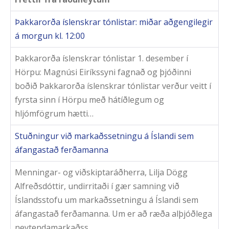
Þakkarorða íslenskrar tónlistar: miðar aðgengilegir
á morgun kl. 12:00
Þakkarorða íslenskrar tónlistar 1. desember í
Hörpu: Magnúsi Eiríkssyni fagnað og þjóðinni
boðið Þakkarorða íslenskrar tónlistar verður veitt í
fyrsta sinn í Hörpu með hátíðlegum og
hljómfögrum hætti…
Stuðningur við markaðssetningu á Íslandi sem
áfangastað ferðamanna
Menningar- og viðskiptaráðherra, Lilja Dögg
Alfreðsdóttir, undirritaði í gær samning við
Íslandsstofu um markaðssetningu á Íslandi sem
áfangastað ferðamanna. Um er að ræða alþjóðlega
neytendamarkaðss…