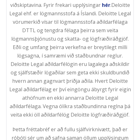
viðskiptavina. Fyrir frekari upplýsingar
hér
.Deloitte
Legal ehf. er lögmannsstofa á Íslandi. Deloitte Legal
vörumerkið vísar til lögmannsstofa aðildarfélaga
DTTL og tengdra félaga þeirra sem veita
lögmannsþjónustu og skatta- og lögfræðiráðgjöf.
Eðli og umfang þeirra verkefna er breytilegt milli
lögsagna, í samræmi við staðbundnar reglur.
Deloitte Legal aðildarfélögin eru lagalega aðskildir
og sjálfstæðir lögaðilar sem geta ekki skuldbundið
hvern annan gagnvart þriðja aðila. Hvert Deloitte
Legal aðildarfélag er því eingöngu ábyrgt fyrir eigin
athöfnum en ekki annarra Deloitte Legal
aðildarfélaga. Vegna ólíkra staðbundinna reglna þá
veita ekki öll aðildarfélög Deloitte lögfræðiráðgjöf.
Þetta fréttabréf er að fullu sjálfvirknivætt, það er
róbóti sér um að safna saman öllum upplýsingum