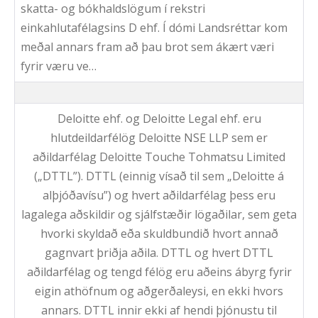
skatta- og bókhaldslögum í rekstri
einkahlutafélagsins D ehf. Í dómi Landsréttar kom
meðal annars fram að þau brot sem ákært væri
fyrir væru ve…
Deloitte ehf. og Deloitte Legal ehf. eru
hlutdeildarfélög Deloitte NSE LLP sem er
aðildarfélag Deloitte Touche Tohmatsu Limited
(„DTTL”). DTTL (einnig vísað til sem „Deloitte á
alþjóðavísu”) og hvert aðildarfélag þess eru
lagalega aðskildir og sjálfstæðir lögaðilar, sem geta
hvorki skyldað eða skuldbundið hvort annað
gagnvart þriðja aðila. DTTL og hvert DTTL
aðildarfélag og tengd félög eru aðeins ábyrg fyrir
eigin athöfnum og aðgerðaleysi, en ekki hvors
annars. DTTL innir ekki af hendi þjónustu til