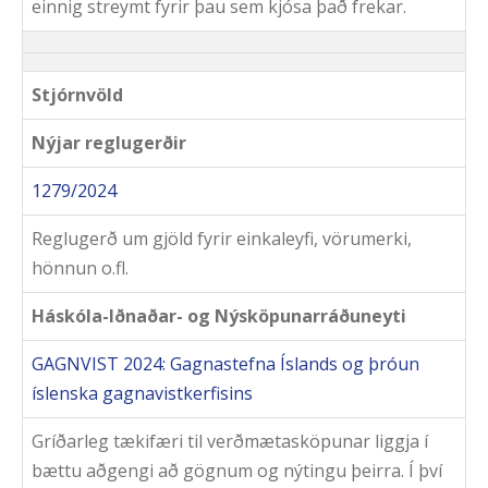
einnig streymt fyrir þau sem kjósa það frekar.
Stjórnvöld
Nýjar reglugerðir
1279/2024
Reglugerð um gjöld fyrir einkaleyfi, vörumerki,
hönnun o.fl.
Háskóla-Iðnaðar- og Nýsköpunarráðuneyti
GAGNVIST 2024: Gagnastefna Íslands og þróun
íslenska gagnavistkerfisins
Gríðarleg tækifæri til verðmætasköpunar liggja í
bættu aðgengi að gögnum og nýtingu þeirra. Í því