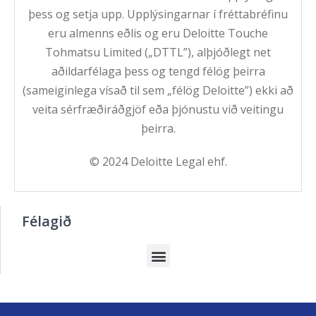
þess og setja upp. Upplýsingarnar í fréttabréfinu
eru almenns eðlis og eru Deloitte Touche
Tohmatsu Limited („DTTL”), alþjóðlegt net
aðildarfélaga þess og tengd félög þeirra
(sameiginlega vísað til sem „félög Deloitte”) ekki að
veita sérfræðiráðgjöf eða þjónustu við veitingu
þeirra.
© 2024 Deloitte Legal ehf.
Félagið