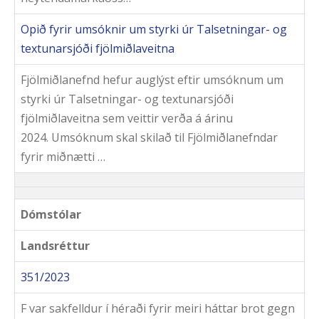
Opið fyrir umsóknir um styrki úr Talsetningar- og
textunarsjóði fjölmiðlaveitna
Fjölmiðlanefnd hefur auglýst eftir umsóknum um
styrki úr Talsetningar- og textunarsjóði
fjölmiðlaveitna sem veittir verða á árinu
2024. Umsóknum skal skilað til Fjölmiðlanefndar
fyrir miðnætti …
Dómstólar
Landsréttur
351/2023
F var sakfelldur í héraði fyrir meiri háttar brot gegn