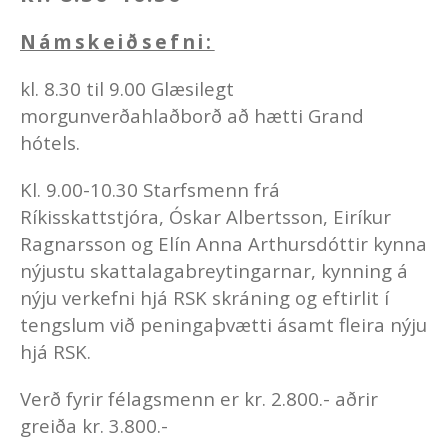
Námskeiðsefni:
kl. 8.30 til 9.00 Glæsilegt
morgunverðahlaðborð að hætti Grand
hótels.
Kl. 9.00-10.30 Starfsmenn frá
Ríkisskattstjóra, Óskar Albertsson, Eiríkur
Ragnarsson og Elín Anna Arthursdóttir kynna
nýjustu skattalagabreytingarnar, kynning á
nýju verkefni hjá RSK skráning og eftirlit í
tengslum við peningaþvætti ásamt fleira nýju
hjá RSK.
Verð fyrir félagsmenn er kr. 2.800.- aðrir
greiða kr. 3.800.-