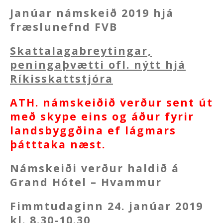
Janúar námskeið 2019 hjá
fræslunefnd FVB
Skattalagabreytingar,
peningaþvætti ofl. nýtt hjá
Ríkisskattstjóra
ATH. námskeiðið verður sent út
með skype eins og áður fyrir
landsbyggðina ef lágmars
þátttaka næst.
Námskeiði verður haldið á
Grand Hótel – Hvammur
Fimmtudaginn 24. janúar 2019
kl. 8.30-10.30