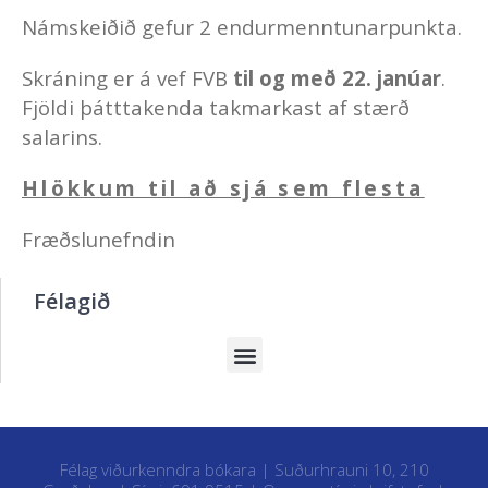
Námskeiðið gefur 2 endurmenntunarpunkta.
Skráning er á vef FVB
til og með 22. janúar
.
Fjöldi þátttakenda takmarkast af stærð
salarins.
Hlökkum til að sjá sem flesta
Fræðslunefndin
Félagið
Félag viðurkenndra bókara | Suðurhrauni 10, 210