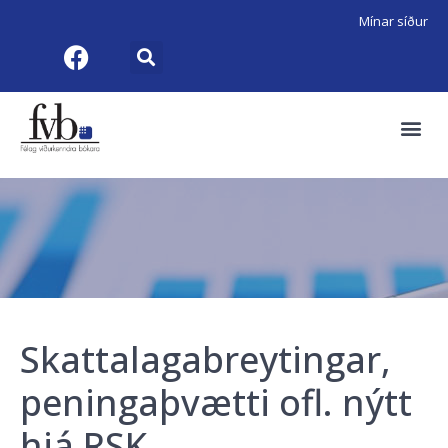
Mínar síður
Skattalagabreytingar,
peningaþvætti ofl. nýtt
hjá RSK