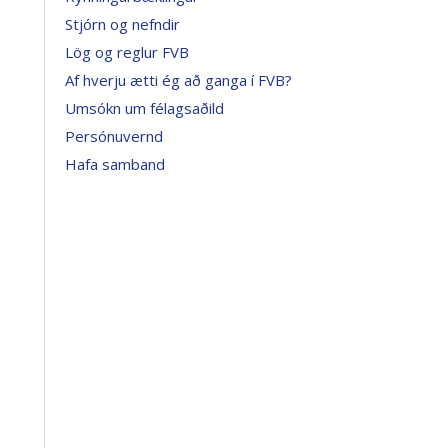
Stjórn og nefndir
Lög og reglur FVB
Af hverju ætti ég að ganga í FVB?
Umsókn um félagsaðild
Persónuvernd
Hafa samband