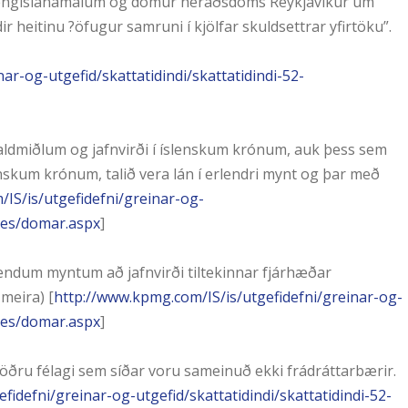
 gengislánamálum og dómur héraðsdóms Reykjavíkur um
r heitinu ?öfugur samruni í kjölfar skuldsettrar yfirtöku”.
ar-og-utgefid/skattatidindi/skattatidindi-52-
aldmiðlum og jafnvirði í íslenskum krónum, auk þess sem
nskum krónum, talið vera lán í erlendri mynt og þar með
IS/is/utgefidefni/greinar-og-
ages/domar.aspx
]
rlendum myntum að jafnvirði tiltekinnar fjárhæðar
meira) [
http://www.kpmg.com/IS/is/utgefidefni/greinar-og-
ages/domar.aspx
]
 á öðru félagi sem síðar voru sameinuð ekki frádráttarbærir.
idefni/greinar-og-utgefid/skattatidindi/skattatidindi-52-