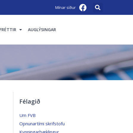
Mínar síður
FRÉTTIR
AUGLÝSINGAR
Félagið
Um FVB
Opnunartími skrifstofu
Kynningarbæklingur