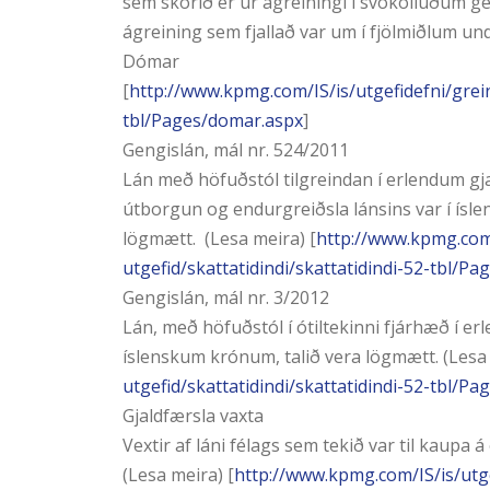
sem skorið er úr ágreiningi í svokölluðum
ágreining sem fjallað var um í fjölmiðlum undi
Dómar
[
http://www.kpmg.com/IS/is/utgefidefni/grein
tbl/Pages/domar.aspx
]
Gengislán, mál nr. 524/2011
Lán með höfuðstól tilgreindan í erlendum gj
útborgun og endurgreiðsla lánsins var í ísle
lögmætt. (Lesa meira) [
http://www.kpmg.com/
utgefid/skattatidindi/skattatidindi-52-tbl/P
Gengislán, mál nr. 3/2012
Lán, með höfuðstól í ótiltekinni fjárhæð í e
íslenskum krónum, talið vera lögmætt. (Lesa 
utgefid/skattatidindi/skattatidindi-52-tbl/P
Gjaldfærsla vaxta
Vextir af láni félags sem tekið var til kaupa
(Lesa meira) [
http://www.kpmg.com/IS/is/utgef