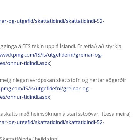
ar-og-utgefid/skattatidindi/skattatidindi-52-
nga á EES tekin upp á Íslandi. Er ætlað að styrkja
/www.kpmg.com/IS/is/utgefidefni/greinar-og-
ges/onnur-tidindi.aspx
]
meiginlegan evrópskan skattstofn og hertar aðgerðir
kpmg.com/IS/is/utgefidefni/greinar-og-
ges/onnur-tidindi.aspx
]
saukaskatts með heimsóknum á starfsstöðvar. (Lesa meira)
ar-og-utgefid/skattatidindi/skattatidindi-52-
attatíðinda í heild sinni.