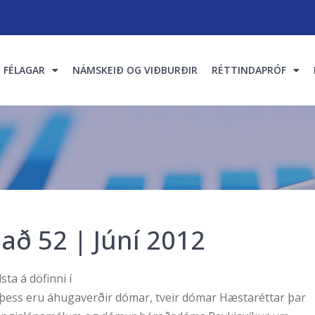
FÉLAGAR
NÁMSKEIÐ OG VIÐBURÐIR
RÉTTINDAPRÓF
lað 52 | Júní 2012
sta á döfinni í
þess eru áhugaverðir dómar, tveir dómar Hæstaréttar þar