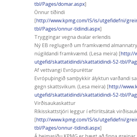
tbl/Pages/domar.aspx
]
Önnur tíðindi
[
http://www.kpmg.com/IS/is/utgefidefni/grein
tbl/Pages/onnur-tidindi.aspx
]
Tryggingar vegna dvalar erlendis
Ný EB reglugerð um framkvæmd almannatryggi
núgildandi framkvæmd. (Lesa meira) [
http:/
utgefid/skattatidindi/skattatidindi-52-tbl/Pa
Af vettvangi Evrópuréttar
Evrópuþingið samþykkir ályktun varðandi sa
gegn skattsvikum. (Lesa meira) [
http://www.
utgefid/skattatidindi/skattatidindi-52-tbl/Pa
Virðisaukaskattur
Ríkisskattstjóri leggur í eftirlitsátak virði
[
http://www.kpmg.com/IS/is/utgefidefni/grein
tbl/Pages/onnur-tidindi.aspx
]
Á heimasíðu KPMG er hægt að finna greinar Sk