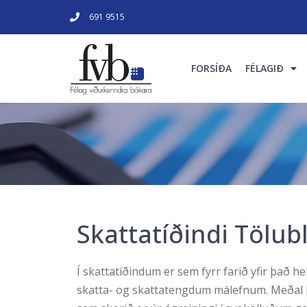
691 9515
FORSÍÐA
FÉLAGIÐ
Skattatíðindi Tölub
Í skattatíðindum er sem fyrr farið yfir það hel
skatta- og skattatengdum málefnum. Meðal 