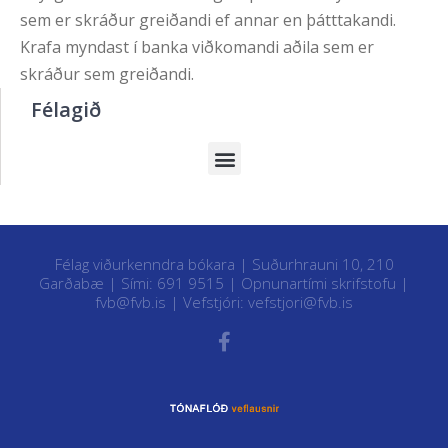
sem er skráður greiðandi ef annar en þátttakandi.
Krafa myndast í banka viðkomandi aðila sem er
skráður sem greiðandi.
Félagið
Félag viðurkenndra bókara | Suðurhrauni 10, 210
Garðabæ | Sími: 691 9515 |
Opnunartími skrifstofu
|
fvb@fvb.is
| Vefstjóri:
vefstjori@fvb.is