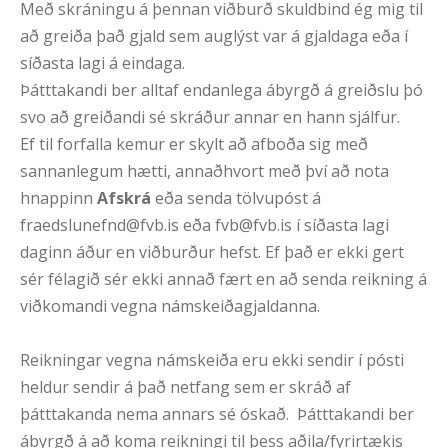
Með skráningu á þennan viðburð skuldbind ég mig til
að greiða það gjald sem auglýst var á gjaldaga eða í
síðasta lagi á eindaga.
Þátttakandi ber alltaf endanlega ábyrgð á greiðslu þó
svo að greiðandi sé skráður annar en hann sjálfur.
Ef til forfalla kemur er skylt að afboða sig með
sannanlegum hætti, annaðhvort með því að nota
hnappinn
Afskrá
eða senda tölvupóst á
fraedslunefnd@fvb.is
eða
fvb@fvb.is
í síðasta lagi
daginn áður en viðburður hefst. Ef það er ekki gert
sér félagið sér ekki annað fært en að senda reikning á
viðkomandi vegna námskeiðagjaldanna.
Reikningar vegna námskeiða eru ekki sendir í pósti
heldur sendir á það netfang sem er skráð af
þátttakanda nema annars sé óskað. Þátttakandi ber
ábyrgð á að koma reikningi til þess aðila/fyrirtækis