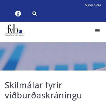
Mínar síður
Skilmálar fyrir
viðburðaskráningu