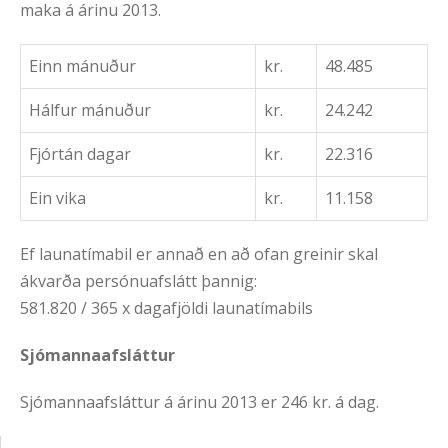
maka á árinu 2013.
Einn mánuður
kr.
48.485
Hálfur mánuður
kr.
24.242
Fjórtán dagar
kr.
22.316
Ein vika
kr.
11.158
Ef launatímabil er annað en að ofan greinir skal
ákvarða persónuafslátt þannig:
581.820 / 365 x dagafjöldi launatímabils
Sjómannaafsláttur
Sjómannaafsláttur á árinu 2013 er 246 kr. á dag.