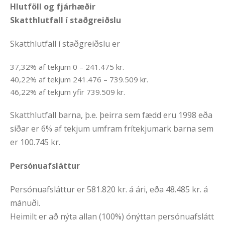
Hlutföll og fjárhæðir
Skatthlutfall í staðgreiðslu
Skatthlutfall í staðgreiðslu er
37,32% af tekjum 0 – 241.475 kr.
40,22% af tekjum 241.476 – 739.509 kr.
46,22% af tekjum yfir 739.509 kr.
Skatthlutfall barna, þ.e. þeirra sem fædd eru 1998 eða
síðar er 6% af tekjum umfram frítekjumark barna sem
er 100.745 kr.
Persónuafsláttur
Persónuafsláttur er 581.820 kr. á ári, eða 48.485 kr. á
mánuði.
Heimilt er að nýta allan (100%) ónýttan persónuafslátt