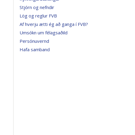
Stjórn og nefndir
Lög og reglur FVB
Af hverju ætti ég að ganga í FVB?
Umsókn um félagsaðild
Persónuvernd
Hafa samband