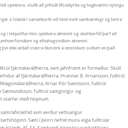
 hið opinbera, stuðli að jöfnuði lífsskilyrða og hagkvæmri nýtingu
ngar á Íslandi í samanburði við lönd með sambærilegt og betra
og í tekjuöflun hins opinbera almennt og skattkerfið þarf að
, umhverfismálum og efnahagsmálum almennt.
g því ekki ætlað stærra hlutverk á einstökum sviðum en það
lltrúi fjármálaráðherra, sem jafnframt er formaður, Skúli
lnefndur af fjármálaráðherra, Hrannar B. Arnarsson, fulltrúi
i félagsmálaráðherra, Arnar Þór Sveinsson, fulltrúi
n Sæmundsson, fulltrúi samgöngu- og
son starfar með hópnum.
a samráðsnefnd sem verður vettvangur
arfshópinn. Sæti í þeirri nefnd munu eiga fulltrúar
 Íslands, KÍ, SA, Sambandi íslenskra sveitarfélaga,