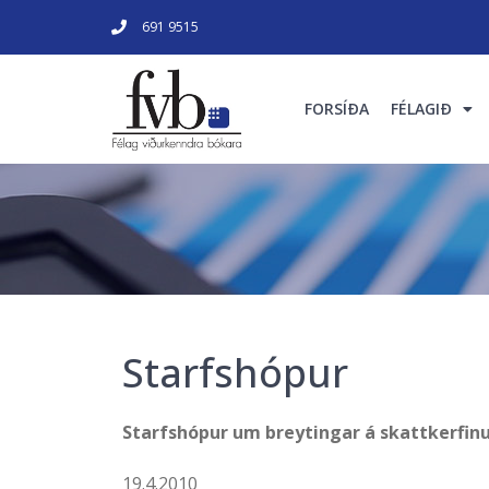
691 9515
FORSÍÐA
FÉLAGIÐ
Starfshópur
Starfshópur um breytingar á skattkerfin
19.4.2010