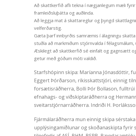
Að skattkerfið afli tekna í nægjanlegum mæli fyrir
framleiðsluþátta og auðlinda.
Að leggja mat á skattareglur og þyngd skattlagni
velferðarstig.
Gæta þarf innbyrðis samræmis í álagningu skatta 
stuðla að markmiðum stjórnvalda í félagsmálum
Æskilegt að skattkerfið sé einfalt og gagnsætt o
getur með góðum móti valdið.
Starfshópinn skipa: Maríanna Jónasdóttir, fu
Eggert Þórðarson, ríkisskattstjóri, einnig ti
forsætisráðherra, Bolli Þór Bollason, fulltrú
efnahags- og viðskiptaráðherra og Herman
sveitarstjórnarráðherra. Indriði H. Þorláks
Fjármálaráðherra mun einnig skipa sérstak
upplýsingamiðlunar og skoðanaskipta fyrir st
tilnefndir af ASÍ, BHM, BSRB, Bændasamtökum