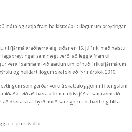
að móta og setja fram heildstæðar tillögur um breytingar
til fjármálaráðherra eigi síðar en 15. júlí nk. með helstu
lagabreytingar sem hægt verði að leggja fram til
ögur vera í samræmi við áætlun um jöfnuð í ríkisfjármálum
ýrslu og heildartillögum skal skilað fyrir árslok 2010.
breytingum sem gerðar voru á skattalöggjöfinni í tengslum
oru miðaðar við að bæta afkomu ríkissjóðs í samræmi við
ið að dreifa skattbyrði með sanngjörnum hætti og hlífa
gja til grundvallar: