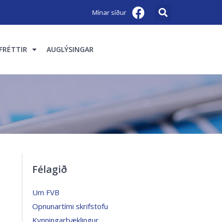
Mínar síður
FRÉTTIR
AUGLÝSINGAR
Félagið
Um FVB
Opnunartími skrifstofu
Kynningarbæklingur