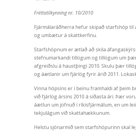
Fréttatilkynning nr. 10/2010
Fjármálaráðherra hefur skipað starfshóp til 
og umbætur á skattkerfinu.
Starfshópnum er ætlað að skila áfangaskýrslu 
stefnumarkandi tillögum og tillögum um þær 
afgreiðslu á haustþingi 2010. Skulu þær till
og áætlanir um fjárlög fyrir árið 2011. Lokask
Vinna hópsins er í beinu framhaldi af þeim 
við fjárlög ársins 2010 á síðasta ári. Þær v
áætlun um jöfnuð í ríkisfjármálum, en um le
tekjulágum við skattahækkunum.
Helstu sjónarmið sem starfshópurinn skal leg