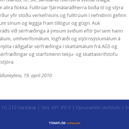
llra flokka. Fulltrúar fjármálaráðherra boða til og stýra
ur yfir stöðu verkefnisins og fulltrúum í nefndinni gefinn
fum sínum og leggja fram tillögur og gögn. Auk
mráðs við sérfræðinga á ýmsum sviðum eftir því sem hann
málum, umhverfismálum, lögfræði og stjórnsýslumálum á
 njóta ráðgjafar sérfræðinga í skattamálum frá AGS og
sérfræðingar og starfsmenn tekju- og skattaskrifstofu
stjóra.
ðuneytinu, 19. apríl 2010
i 10, 210 Garðabæ | Sími: 691 9515 |
Opnunartími skrifstofu
|
f