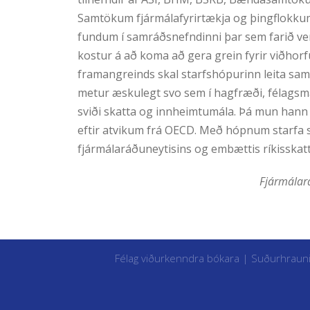
Samtökum fjármálafyrirtækja og þingflokkum a
fundum í samráðsnefndinni þar sem farið verð
kostur á að koma að gera grein fyrir viðhor
framangreinds skal starfshópurinn leita sa
metur æskulegt svo sem í hagfræði, félags
sviði skatta og innheimtumála. Þá mun hann
eftir atvikum frá OECD. Með hópnum starfa 
fjármálaráðuneytisins og embættis ríkisskatt
Fjármálará
Félag viðurkenndra bókara | Suðurhraun