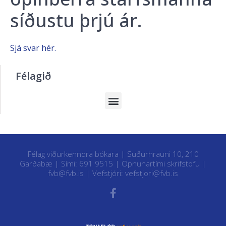
síðustu þrjú ár.
Sjá svar hér.
Félagið
Félag viðurkenndra bókara | Suðurhrauni 10, 210
Garðabæ | Sími: 691 9515 |
Opnunartími skrifstofu
|
fvb@fvb.is
| Vefstjóri:
vefstjori@fvb.is