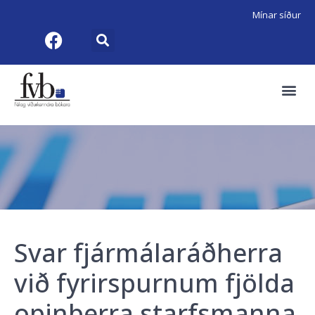
Mínar síður
Svar fjármálaráðherra
við fyrirspurnum fjölda
opinberra starfsmanna