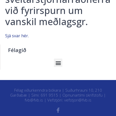
við fyrirspurn um
vanskil meðlagsgr.
Sjá svar hér.
Félagið
Félag viðurkenndra bókara | Suðurhrauni 10, 210
Garðabæ | Sími: 691 9515 |
Opnunartími skrifstofu
|
fvb@fvb.is
| Vefstjóri:
vefstjori@fvb.is