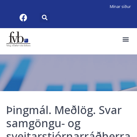
Mínar síður
Þingmál. Meðlög. Svar
samgöngu- og
sveitarstjórnarráðherra