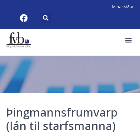
Mínar síður
Þingmannsfrumvarp
(lán til starfsmanna)