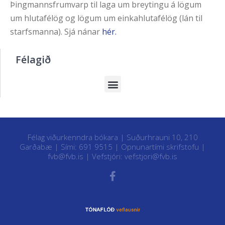
Þingmannsfrumvarp til laga um breytingu á lögum
um hlutafélög og lögum um einkahlutafélög (lán til
starfsmanna). Sjá nánar
hér.
Félagið
Félag viðurkenndra bókara | Suðurhrauni 10, 210
Garðabæ | Sími: 691 9515 |
Opnunartími skrifstofu
|
fvb@fvb.is
| Vefstjóri:
vefstjori@fvb.is