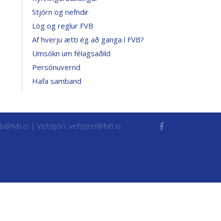
Stjórn og nefndir
Lög og reglur FVB
Af hverju ætti ég að ganga í FVB?
Umsókn um félagsaðild
Persónuvernd
Hafa samband
vb@fvb.is
| Vefstjóri:
vefstjori@fvb.is