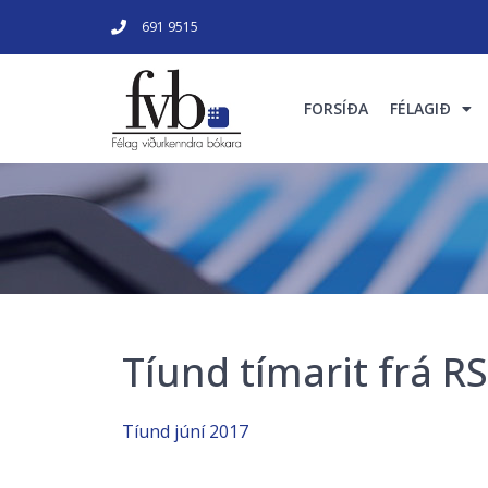
691 9515
FORSÍÐA
FÉLAGIÐ
Tíund tímarit frá RS
Tíund júní 2017