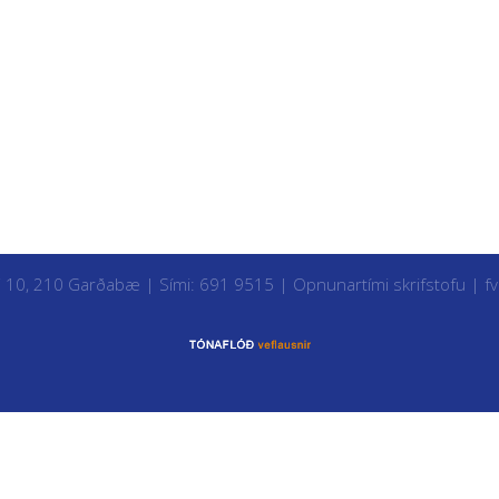
i 10, 210 Garðabæ | Sími: 691 9515 |
Opnunartími skrifstofu
|
f