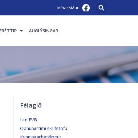
Mínar síður
FRÉTTIR
AUGLÝSINGAR
Félagið
Um FVB
Opnunartími skrifstofu
Kynningarbæklingur