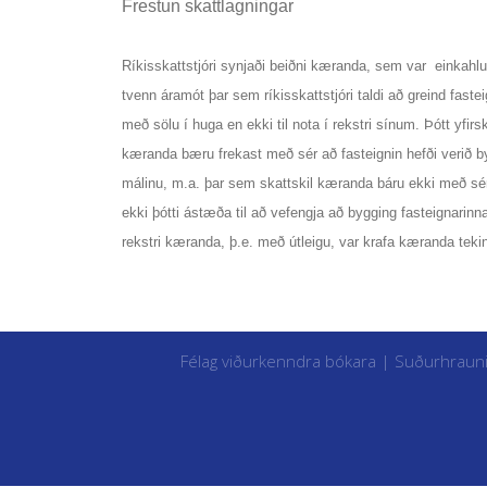
Frestun skattlagningar
Ríkisskattstjóri synjaði beiðni kæranda, sem var einkahl
tvenn áramót þar sem ríkisskattstjóri taldi að greind faste
með sölu í huga en ekki til nota í rekstri sínum. Þótt yfirsk
kæranda bæru frekast með sér að fasteignin hefði verið byg
málinu, m.a. þar sem skattskil kæranda báru ekki með sé
ekki þótti ástæða til að vefengja að bygging fasteignarinna
rekstri kæranda, þ.e. með útleigu, var krafa kæranda tekin 
Félag viðurkenndra bókara | Suðurhraun