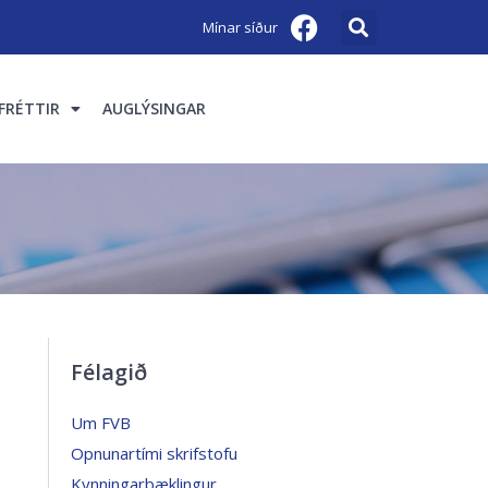
Mínar síður
FRÉTTIR
AUGLÝSINGAR
Félagið
Um FVB
Opnunartími skrifstofu
Kynningarbæklingur