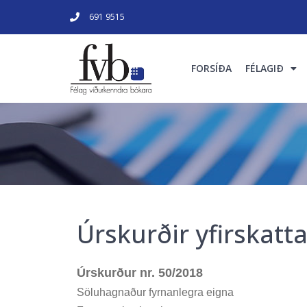
691 9515
FORSÍÐA
FÉLAGIÐ
Úrskurðir yfirskat
Úrskurður nr. 50/2018
Söluhagnaður fyrnanlegra eigna