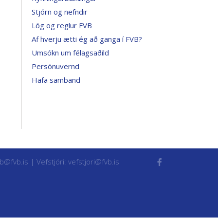
Stjórn og nefndir
Lög og reglur FVB
Af hverju ætti ég að ganga í FVB?
Umsókn um félagsaðild
Persónuvernd
Hafa samband
vb@fvb.is
| Vefstjóri:
vefstjori@fvb.is