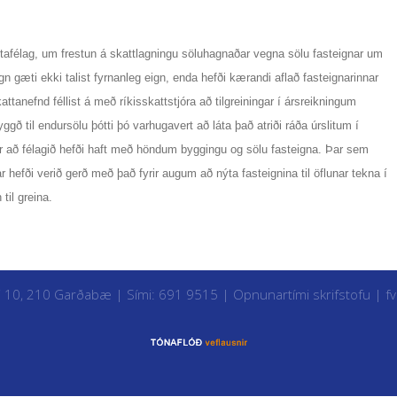
utafélag, um frestun á skattlagningu söluhagnaðar vegna sölu fasteignar um
ign gæti ekki talist fyrnanleg eign, enda hefði kærandi aflað fasteignarinnar
attanefnd féllist á með ríkisskattstjóra að tilgreiningar í ársreikningum
gð til endursölu þótti þó varhugavert að láta það atriði ráða úrslitum í
r að félagið hefði haft með höndum byggingu og sölu fasteigna. Þar sem
r hefði verið gerð með það fyrir augum að nýta fasteignina til öflunar tekna í
til greina.
i 10, 210 Garðabæ | Sími: 691 9515 |
Opnunartími skrifstofu
|
f