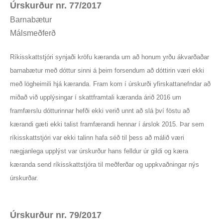
Úrskurður nr. 77/2017
Barnabætur
Málsmeðferð
Ríkisskattstjóri synjaði kröfu kæranda um að honum yrðu ákvarðaðar
barnabætur með dóttur sinni á þeim forsendum að dóttirin væri ekki
með lögheimili hjá kæranda. Fram kom í úrskurði yfirskattanefndar að
miðað við upplýsingar í skattframtali kæranda árið 2016 um
framfærslu dótturinnar hefði ekki verið unnt að slá því föstu að
kærandi gæti ekki talist framfærandi hennar í árslok 2015. Þar sem
ríkisskattstjóri var ekki talinn hafa séð til þess að málið væri
nægjanlega upplýst var úrskurður hans felldur úr gildi og kæra
kæranda send ríkisskattstjóra til meðferðar og uppkvaðningar nýs
úrskurðar.
Úrskurður nr. 79/2017