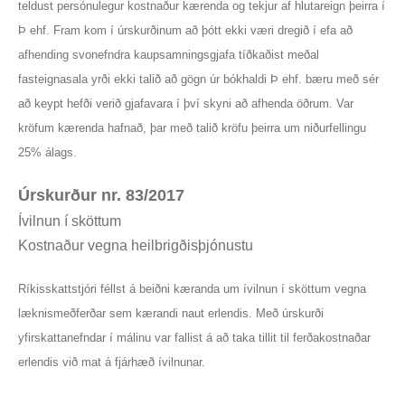
teldust persónulegur kostnaður kærenda og tekjur af hlutareign þeirra í
Þ ehf. Fram kom í úrskurðinum að þótt ekki væri dregið í efa að
afhending svonefndra kaupsamningsgjafa tíðkaðist meðal
fasteignasala yrði ekki talið að gögn úr bókhaldi Þ ehf. bæru með sér
að keypt hefði verið gjafavara í því skyni að afhenda öðrum. Var
kröfum kærenda hafnað, þar með talið kröfu þeirra um niðurfellingu
25% álags.
Úrskurður nr. 83/2017
Ívilnun í sköttum
Kostnaður vegna heilbrigðisþjónustu
Ríkisskattstjóri féllst á beiðni kæranda um ívilnun í sköttum vegna
læknismeðferðar sem kærandi naut erlendis. Með úrskurði
yfirskattanefndar í málinu var fallist á að taka tillit til ferðakostnaðar
erlendis við mat á fjárhæð ívilnunar.