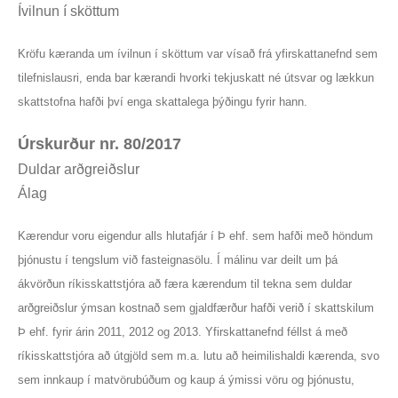
Ívilnun í sköttum
Kröfu kæranda um ívilnun í sköttum var vísað frá yfirskattanefnd sem
tilefnislausri, enda bar kærandi hvorki tekjuskatt né útsvar og lækkun
skattstofna hafði því enga skattalega þýðingu fyrir hann.
Úrskurður nr. 80/2017
Duldar arðgreiðslur
Álag
Kærendur voru eigendur alls hlutafjár í Þ ehf. sem hafði með höndum
þjónustu í tengslum við fasteignasölu. Í málinu var deilt um þá
ákvörðun ríkisskattstjóra að færa kærendum til tekna sem duldar
arðgreiðslur ýmsan kostnað sem gjaldfærður hafði verið í skattskilum
Þ ehf. fyrir árin 2011, 2012 og 2013. Yfirskattanefnd féllst á með
ríkisskattstjóra að útgjöld sem m.a. lutu að heimilishaldi kærenda, svo
sem innkaup í matvörubúðum og kaup á ýmissi vöru og þjónustu,