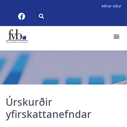
Mínar síður
Úrskurðir
yfirskattanefndar