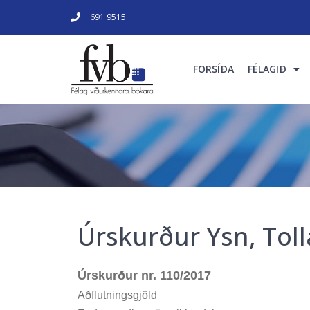
691 9515
FORSÍÐA
FÉLAGIÐ
Úrskurður Ysn, Tol
Úrskurður nr. 110/2017
Aðflutningsgjöld