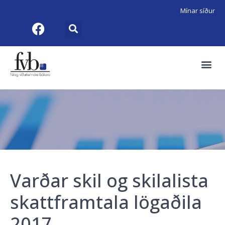
Mínar síður
Varðar skil og skilalista
skattframtala lögaðila
2017