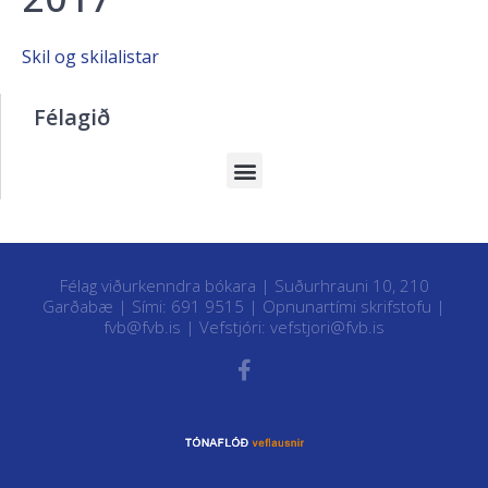
Skil og skilalistar
Félagið
Félag viðurkenndra bókara | Suðurhrauni 10, 210
Garðabæ | Sími: 691 9515 |
Opnunartími skrifstofu
|
fvb@fvb.is
| Vefstjóri:
vefstjori@fvb.is