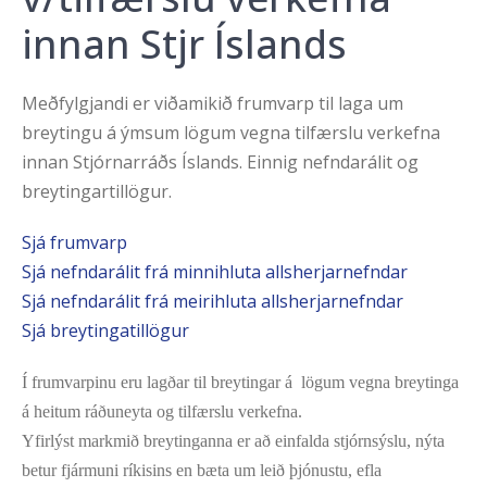
innan Stjr Íslands
Meðfylgjandi er viðamikið frumvarp til laga um
breytingu á ýmsum lögum vegna tilfærslu verkefna
innan Stjórnarráðs Íslands. Einnig nefndarálit og
breytingartillögur.
Sjá frumvarp
Sjá nefndarálit frá minnihluta allsherjarnefndar
Sjá nefndarálit frá meirihluta allsherjarnefndar
Sjá breytingatillögur
Í frumvarpinu eru lagðar til breytingar á lögum vegna breytinga
á heitum ráðuneyta og tilfærslu verkefna.
Yfirlýst markmið breytinganna er að einfalda stjórnsýslu, nýta
betur fjármuni ríkisins en bæta um leið þjónustu, efla