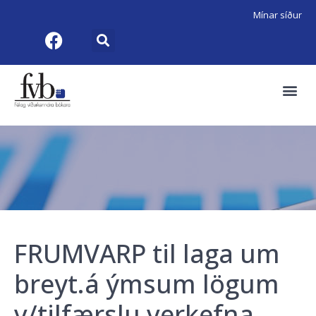
Mínar síður
FRUMVARP til laga um
breyt.á ýmsum lögum
v/tilfærslu verkefna