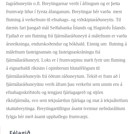
fagráðuneytin o.fl. Breytingarnar verði í áföngum og er þetta
frumvarp liður í fyrsta áfanganum. Breytingar hér varða mest
flutning á verkefnum til efnahags- og viðskiptaráðuneytis. Til
dæmis fari þangað mál Seðlabanka Íslands og Hagstofu Íslands.
Fjallað er um flutning frá fjármálaráðuneyti á málefnum er varða
ársreikninga, endurskoðendur og bókhald. Einnig um flutning á
málefnum fasteignamats og fasteignaskráningu frá
fjármálaráðuneyti. Loks er í frumvarpinu mælt fyrir um flutning
á eignarhaldi ríkisins í opinberum hlutafélögum til
fjármálaráðuneytis frá öðrum ráðuneytum. Tekið er fram að í
fjármálaráðuneytinu verði áfram þau verkefni sem unnin eru á
efnahagsskrifstofu og tengjast fjárlagagerð og stjórn
ríkisfjármála, svo sem tekjuáætlun fjárlaga og mat á tekjuáhrifum
skattabreytinga. Breytingartillögur ásamt tveimur nefndarálitum
fylgja hér með ásamt upphaflegu frumvarpi.
Félagið