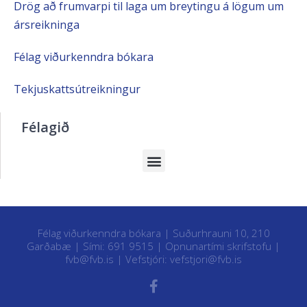
Drög að frumvarpi til laga um breytingu á lögum um
ársreikninga
Félag viðurkenndra bókara
Tekjuskattsútreikningur
Félagið
Félag viðurkenndra bókara | Suðurhrauni 10, 210
Garðabæ | Sími: 691 9515 |
Opnunartími skrifstofu
|
fvb@fvb.is
| Vefstjóri:
vefstjori@fvb.is