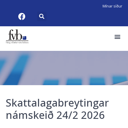
Mínar síður
Skattalagabreytingar
námskeið 24/2 2026